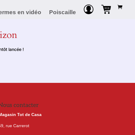
ermes en vidéo
Poiscaille
rizon
tôt lancée !
Nous contacter
Magasin Tot de Casa
59, rue Carrerot