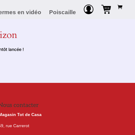
ermes en vidéo
Poiscaille
rizon
tôt lancée !
Nous contacter
Magasin Tot de Casa
59, rue Carrerot